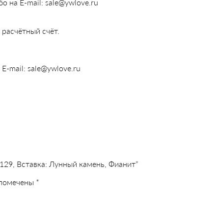
о на E-mail:
sale@ywlove.ru
расчётный счёт.
E-mail:
sale@ywlove.ru
-129, Вставка: Лунный камень, Фианит”
 помечены
*