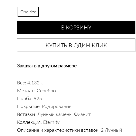
One size
В КОРЗИНУ
КУПИТЬ В ОДИН КЛИК
Заказать в другом размере
Вес:
4.132 г.
Металл:
Серебро
Проба:
925
Покрытие:
Родирование
Вставки:
Лунный камень, Фианит
Коллекция:
Eternity
Описание и характеристики вставок:
2 Лунный