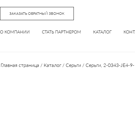
Перейти
к
ЗАКАЗАТЬ ОБРАТНЫЙ ЗВОНОК
содержимому
(нажмите
О КОМПАНИИ
СТАТЬ ПАРТНЕРОМ
КАТАЛОГ
КОНТ
Enter)
Главная страница
/
Каталог
/
Серьги
/
Серьги, 2-0343-JE4-9