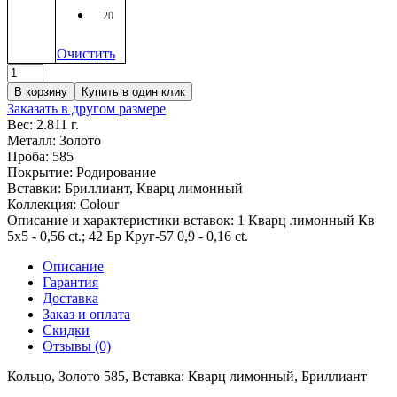
20
Очистить
Количество
товара
В корзину
Купить в один клик
Кольцо,
Заказать в другом размере
1-
Вес:
2.811 г.
0469-
Металл:
Золото
SU3-
Проба:
585
5-
Покрытие:
Родирование
762,
Вставки:
Бриллиант, Кварц лимонный
Вставка:
Коллекция:
Colour
Кварц
Описание и характеристики вставок:
1 Кварц лимонный Кв
лимонный,
5х5 - 0,56 ct.; 42 Бр Круг-57 0,9 - 0,16 ct.
Бриллиант
Описание
Гарантия
Доставка
Заказ и оплата
Скидки
Отзывы (0)
Кольцо, Золото 585, Вставка: Кварц лимонный, Бриллиант